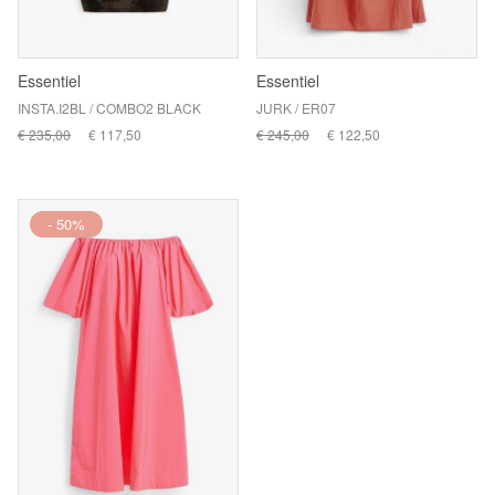
Essentiel
Essentiel
INSTA.I2BL / COMBO2 BLACK
JURK / ER07
€ 235,00
€ 117,50
€ 245,00
€ 122,50
- 50%