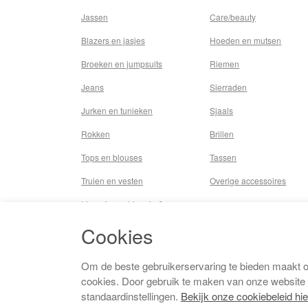
Jassen
Care/beauty
Blazers en jasjes
Hoeden en mutsen
Broeken en jumpsuits
Riemen
Jeans
Sierraden
Jurken en tunieken
Sjaals
Rokken
Brillen
Tops en blouses
Tassen
Truien en vesten
Overige accessoires
Lingerie,nachtmode &
underwear
Cookies
Badkleding
Beenmode
Om de beste gebruikerservaring te bieden maakt 
cookies. Door gebruik te maken van onze website
Vermaakkosten
standaardinstellingen.
Bekijk onze cookiebeleid hie