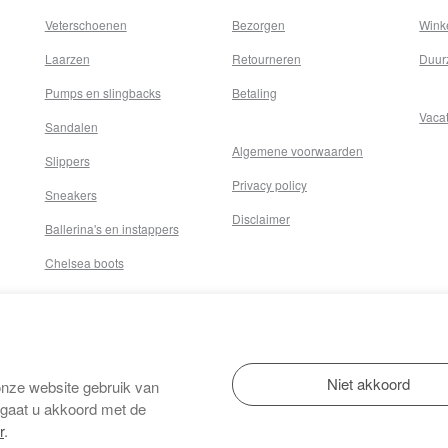
Veterschoenen
Bezorgen
Wink
Laarzen
Retourneren
Duur
Pumps en slingbacks
Betaling
Vaca
Sandalen
Algemene voorwaarden
Slippers
Privacy policy
Sneakers
Disclaimer
Ballerina's en instappers
Chelsea boots
onze website gebruik van
 gaat u akkoord met de
r
.