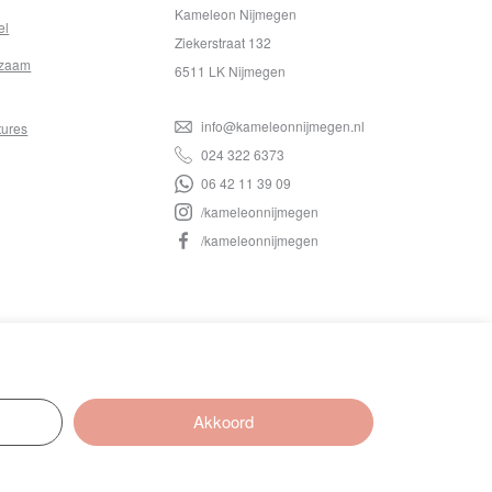
Kameleon Nijmegen
el
Ziekerstraat 132
zaam
6511 LK Nijmegen
info@kameleonnijmegen.nl
tures
024 322 6373
06 42 11 39 09
/kameleonnijmegen
/kameleonnijmegen