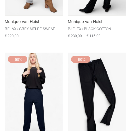
Monique van Heist
Monique van Heist
RELAX / GREY MELEE SWEAT
PJ FLEX / BLACK COTTON
€ 220,00
€ 230,00
€ 115,00
- 50%
- 50%