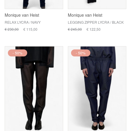
Monique van Heist
Monique van Heist
RELAX LYCRA / NAVY
LEGGING ZIPPER LYCRA / BLACK
€ 230,00
€ 115,00
€ 245,00
€ 122,50
- 50%
- 50%