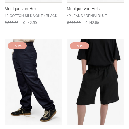
Monique van Heist
Monique van Heist
42 COTTON SILK VOILE / BLACK
42 JEANS / DENIM BLUE
€ 285,00
€ 142,50
€ 285,00
€ 142,50
- 50%
- 50%