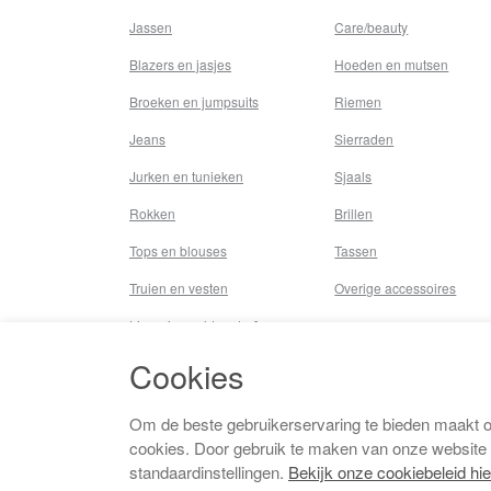
Jassen
Care/beauty
Blazers en jasjes
Hoeden en mutsen
Broeken en jumpsuits
Riemen
Jeans
Sierraden
Jurken en tunieken
Sjaals
Rokken
Brillen
Tops en blouses
Tassen
Truien en vesten
Overige accessoires
Lingerie,nachtmode &
underwear
Cookies
Badkleding
Beenmode
Om de beste gebruikerservaring te bieden maakt 
cookies. Door gebruik te maken van onze website
Vermaakkosten
standaardinstellingen.
Bekijk onze cookiebeleid hie