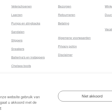
Veterschoenen
Bezorgen
Wink
Laarzen
Retourneren
Duur
Pumps en slingbacks
Betaling
Vaca
Sandalen
Algemene voorwaarden
Slippers
Privacy policy
Sneakers
Disclaimer
Ballerina's en instappers
Chelsea boots
onze website gebruik van
 gaat u akkoord met de
r
.