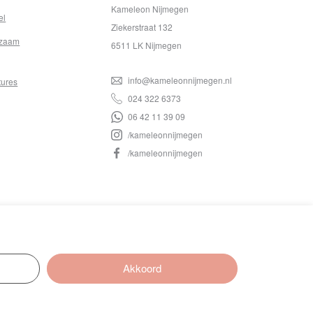
Kameleon Nijmegen
el
Ziekerstraat 132
zaam
6511 LK Nijmegen
info@kameleonnijmegen.nl
tures
024 322 6373
06 42 11 39 09
/kameleonnijmegen
/kameleonnijmegen