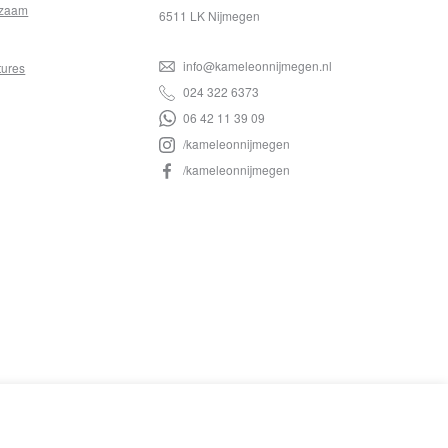
zaam
6511 LK Nijmegen
info@kameleonnijmegen.nl
tures
024 322 6373
06 42 11 39 09
/kameleonnijmegen
/kameleonnijmegen