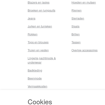
Blazers en jasjes
Hoeden en mutsen
Broeken en jumpsuits
Riemen
Jeans
Sierraden
Jurken en tunieken
Sjaals
Rokken
Brillen
Tops en blouses
Tassen
Truien en vesten
Overige accessoires
Lingerie,nachtmode &
underwear
Badkleding
Beenmode
Vermaakkosten
Diversen
Cookies
Overige