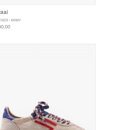
aai
THER / ARMY
80,00