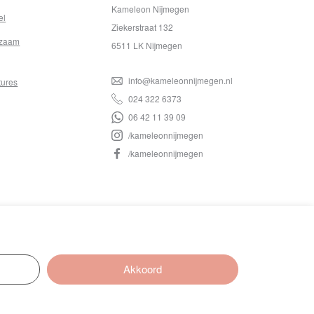
Kameleon Nijmegen
el
Ziekerstraat 132
zaam
6511 LK Nijmegen
info@kameleonnijmegen.nl
tures
024 322 6373
06 42 11 39 09
/kameleonnijmegen
/kameleonnijmegen