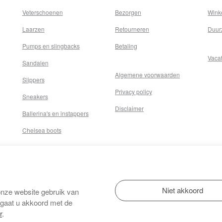
Veterschoenen
Bezorgen
Wink
Laarzen
Retourneren
Duur
Pumps en slingbacks
Betaling
Vaca
Sandalen
Algemene voorwaarden
Slippers
Privacy policy
Sneakers
Disclaimer
Ballerina's en instappers
Chelsea boots
onze website gebruik van
 gaat u akkoord met de
r
.