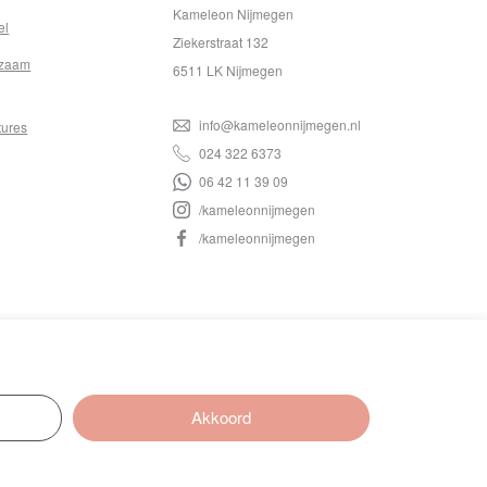
Kameleon Nijmegen
el
Ziekerstraat 132
zaam
6511 LK Nijmegen
info@kameleonnijmegen.nl
tures
024 322 6373
06 42 11 39 09
/kameleonnijmegen
/kameleonnijmegen