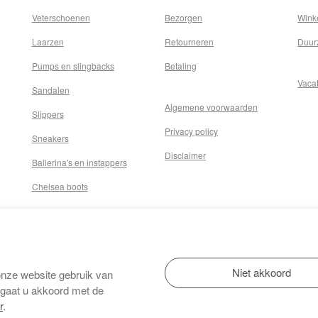
Veterschoenen
Bezorgen
Wink
Laarzen
Retourneren
Duur
Pumps en slingbacks
Betaling
Vaca
Sandalen
Algemene voorwaarden
Slippers
Privacy policy
Sneakers
Disclaimer
Ballerina's en instappers
Chelsea boots
onze website gebruik van
 gaat u akkoord met de
r
.