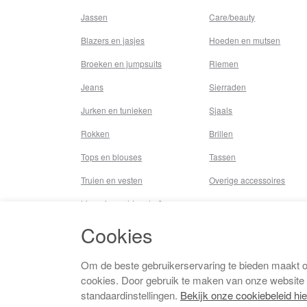
Jassen
Care/beauty
Blazers en jasjes
Hoeden en mutsen
Broeken en jumpsuits
Riemen
Jeans
Sierraden
Jurken en tunieken
Sjaals
Rokken
Brillen
Tops en blouses
Tassen
Truien en vesten
Overige accessoires
Lingerie,nachtmode &
underwear
Cookies
Badkleding
Beenmode
Om de beste gebruikerservaring te bieden maakt 
cookies. Door gebruik te maken van onze website
Vermaakkosten
standaardinstellingen.
Bekijk onze cookiebeleid hie