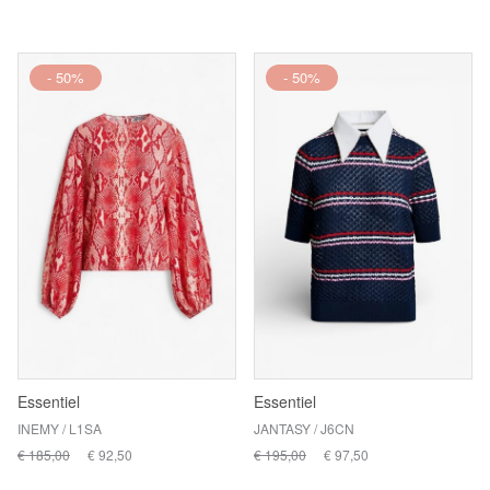
- 50%
- 50%
Essentiel
Essentiel
INEMY / L1SA
JANTASY / J6CN
€ 185,00
€ 92,50
€ 195,00
€ 97,50