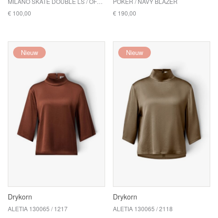
MILANO SKATE DOUBLE LS / OFF WHITE
POKER / NAVY BLAZER
€ 100,00
€ 190,00
Nieuw
Nieuw
Drykorn
Drykorn
ALETIA 130065 / 1217
ALETIA 130065 / 2118