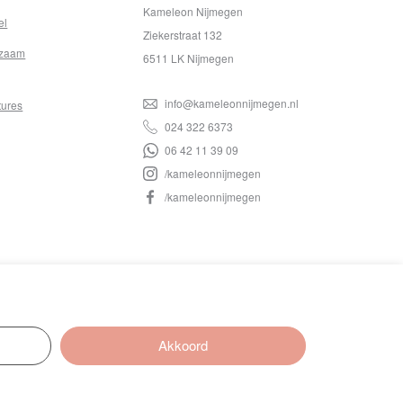
Kameleon Nijmegen
el
Ziekerstraat 132
zaam
6511 LK Nijmegen
info@kameleonnijmegen.nl
tures
024 322 6373
06 42 11 39 09
/kameleonnijmegen
/kameleonnijmegen