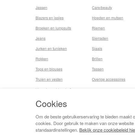
Jassen
Care/beauty
Blazers en jasjes
Hoeden en mutsen
Broeken en jumpsuits
Riemen
Jeans
Sierraden
Jurken en tunieken
Sjaals
Rokken
Brillen
Tops en blouses
Tassen
Truien en vesten
Overige accessoires
Lingerie,nachtmode &
underwear
Cookies
Badkleding
Beenmode
Om de beste gebruikerservaring te bieden maakt 
cookies. Door gebruik te maken van onze website
Vermaakkosten
standaardinstellingen.
Bekijk onze cookiebeleid hie