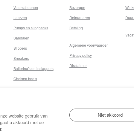
Veterschoenen
Bezorgen
Wink
Laarzen
Retourneren
Duur
Pumps en slingbacks
Betaling
Vaca
Sandalen
Algemene voorwaarden
Slippers
Privacy policy
Sneakers
Disclaimer
Ballerina's en instappers
Chelsea boots
onze website gebruik van
 gaat u akkoord met de
r
.