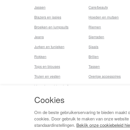
Jassen
Care/beauty
Blazers en jasjes
Hoeden en mutsen
Broeken en jumpsuits
Riemen
Jeans
Sierraden
Jurken en tunieken
Sjaals
Rokken
Brillen
Tops en blouses
Tassen
Truien en vesten
Overige accessoires
Lingerie,nachtmode &
underwear
Cookies
Badkleding
Beenmode
Om de beste gebruikerservaring te bieden maakt 
cookies. Door gebruik te maken van onze website
Vermaakkosten
standaardinstellingen.
Bekijk onze cookiebeleid hie