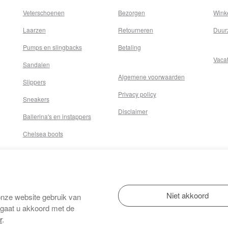
Veterschoenen
Bezorgen
Wink
Laarzen
Retourneren
Duur
Pumps en slingbacks
Betaling
Vaca
Sandalen
Algemene voorwaarden
Slippers
Privacy policy
Sneakers
Disclaimer
Ballerina's en instappers
Chelsea boots
onze website gebruik van
 gaat u akkoord met de
r
.