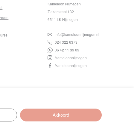
Kameleon Nijmegen
el
Ziekerstraat 132
zaam
6511 LK Nijmegen
info@kameleonnijmegen.nl
tures
024 322 6373
06 42 11 39 09
/kameleonnijmegen
/kameleonnijmegen