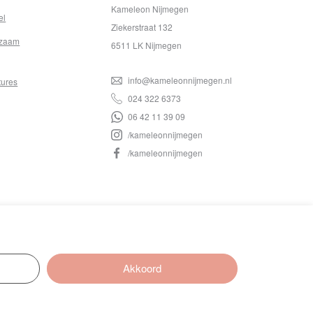
Kameleon Nijmegen
el
Ziekerstraat 132
zaam
6511 LK Nijmegen
info@kameleonnijmegen.nl
tures
024 322 6373
06 42 11 39 09
/kameleonnijmegen
/kameleonnijmegen