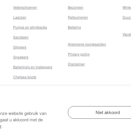
Veterschoenen
Bezorgen
Wink
Laarzen
Retourneren
Duur
Pumps en slingbacks
Betaling
Vaca
Sandalen
Algemene voorwaarden
Slippers
Privacy policy
Sneakers
Disclaimer
Ballerina's en instappers
Chelsea boots
onze website gebruik van
 gaat u akkoord met de
r
.