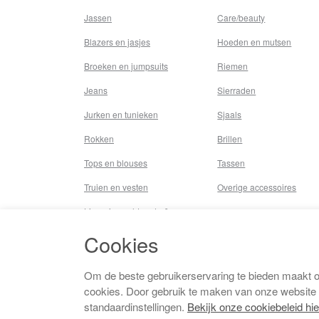
Jassen
Care/beauty
Blazers en jasjes
Hoeden en mutsen
Broeken en jumpsuits
Riemen
Jeans
Sierraden
Jurken en tunieken
Sjaals
Rokken
Brillen
Tops en blouses
Tassen
Truien en vesten
Overige accessoires
Lingerie,nachtmode &
underwear
Cookies
Badkleding
Beenmode
Om de beste gebruikerservaring te bieden maakt 
cookies. Door gebruik te maken van onze website
Vermaakkosten
standaardinstellingen.
Bekijk onze cookiebeleid hie