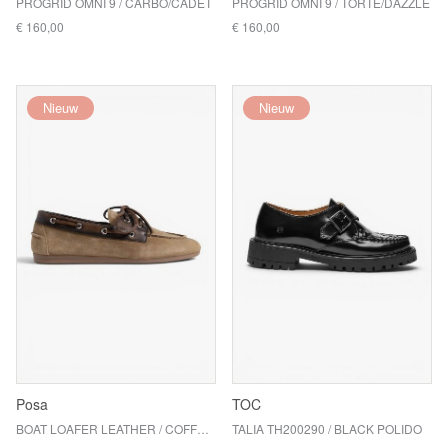
PROGRID OMNI 9 / CARBO/CADET
PROGRID OMNI 9 / TORTE/DAZZLE
€ 160,00
€ 160,00
Nieuw
Nieuw
Posa
TOC
BOAT LOAFER LEATHER / COFFEE/CARAMELO
TALIA TH200290 / BLACK POLIDO