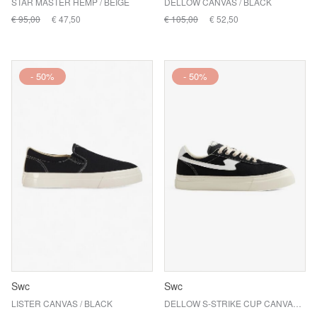
STAR MASTER HEMP / BEIGE
DELLOW CANVAS / BLACK
€ 95,00
€ 47,50
€ 105,00
€ 52,50
- 50%
- 50%
Swc
Swc
LISTER CANVAS / BLACK
DELLOW S-STRIKE CUP CANVAS / BLK-WHT