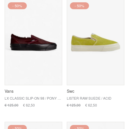
- 50%
- 50%
Vans
Swc
LX CLASSIC SLIP-ON 98 / PONY HAIR BURGUNDY
LISTER RAW SUEDE / ACID
€ 125,00
€ 62,50
€ 125,00
€ 62,50
- 50%
- 50%