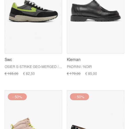
Swc
Kleman
OSIER S-STRIKE GEO-MERGED / ASPHALT LIME
PADRINI / NOIR
€ 165,00
€ 82,50
€ 170,00
€ 85,00
- 50%
- 50%