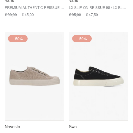
Vans
Vans
PREMIUM AUTHENTIC REISSUE 44 / OFF WHITE
LX SLIP-ON REISSUE 98 / LX BLACK/WHITE
€ 90,00
€ 45,00
€ 95,00
€ 47,50
- 50%
- 50%
Novesta
Swc