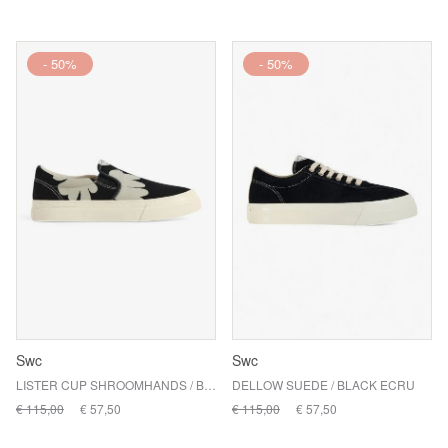
- 50%
- 50%
Swc
Swc
LISTER CUP SHROOMHANDS / BLK-WHT
DELLOW SUEDE / BLACK ECRU
€ 115,00
€ 57,50
€ 115,00
€ 57,50