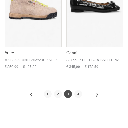
Autry
Ganni
MALGA A1UNHBMWSY01 / SUE/CORD NOTO/SEMOLINA
S2755 EYELET BOW BALLER NAPLA / 099 BLACK
€ 250,00
€ 125,00
€ 345,00
€ 172,50
1
2
3
4