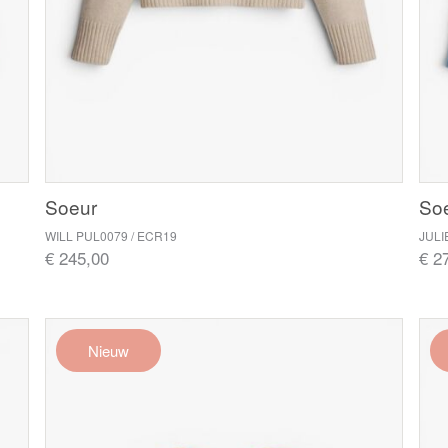
Soeur
So
WILL PUL0079 / ECR19
JULI
€ 245,00
€ 2
Nieuw