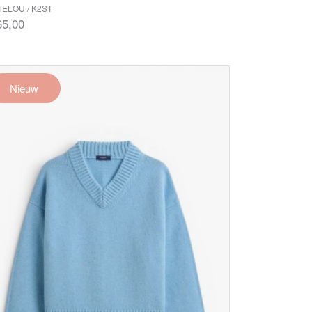
ELOU / K2ST
65,00
Nieuw