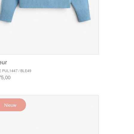
eur
E PUL1447 / BLE49
75,00
Nieuw