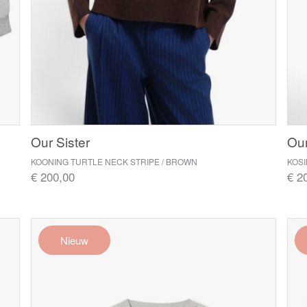
Our Sister
Our
KOONING TURTLE NECK STRIPE / BROWN
KOS
€ 200,00
€ 2
Nieuw