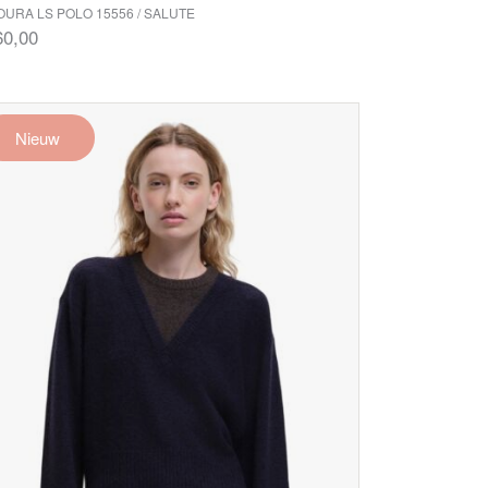
URA LS POLO 15556 / SALUTE
60,00
Nieuw