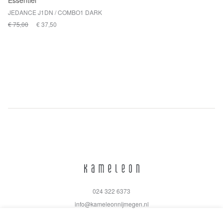
Essentiel
JEDANCE J1DN / COMBO1 DARK
€ 75,00
€ 37,50
024 322 6373
info@kameleonnijmegen.nl