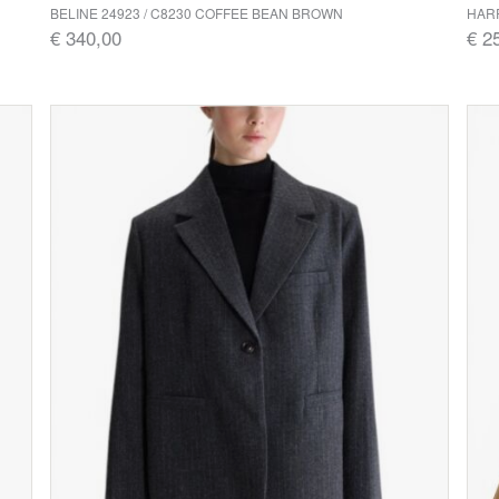
BELINE 24923 / C8230 COFFEE BEAN BROWN
HAR
€ 340,00
€ 2