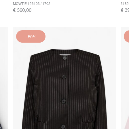
MOWTIE 126103 / 1702
3182
€ 360,00
€ 3
- 50%