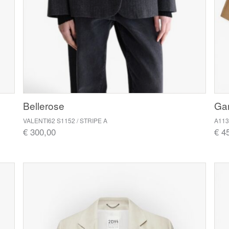
Bellerose
Ga
VALENTI62 S1152 / STRIPE A
A113
€ 300,00
€ 4