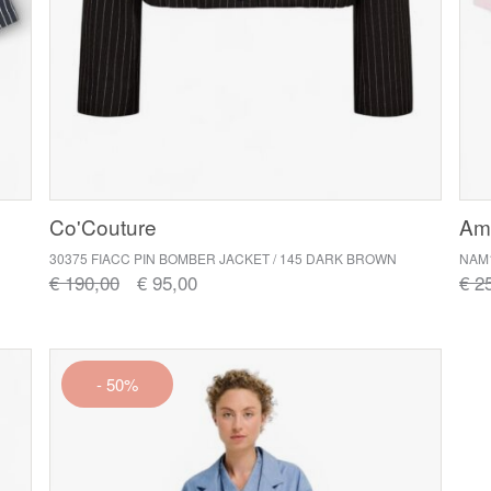
Co'Couture
Ame
30375 FIACC PIN BOMBER JACKET / 145 DARK BROWN
NAM
€ 190,00
€ 95,00
€ 2
- 50%