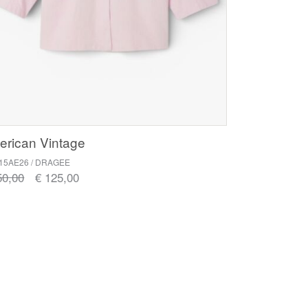
rican Vintage
15AE26 / DRAGEE
50,00
€ 125,00