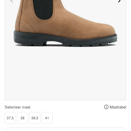
Selecteer maat
Maattabel
37,5
38
38,5
41