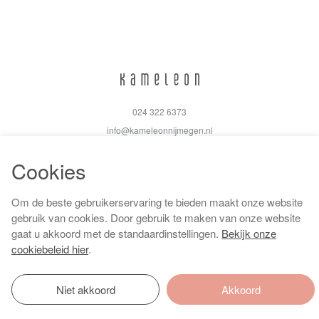
024 322 6373
info@kameleonnijmegen.nl
Cookies
Om de beste gebruikerservaring te bieden maakt onze website
Algemene voorwaarden
gebruik van cookies. Door gebruik te maken van onze website
Privacy policy
gaat u akkoord met de standaardinstellingen.
Bekijk onze
Cookiebeleid
cookiebeleid hier
.