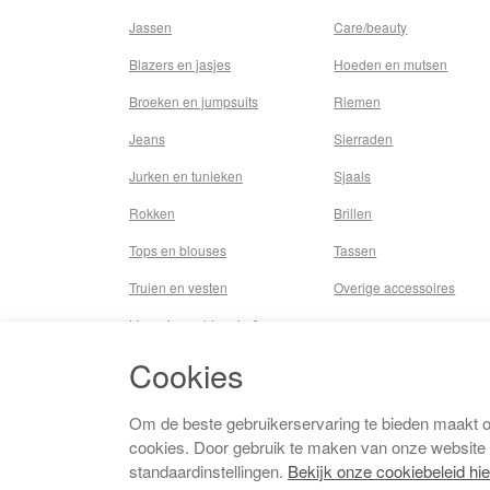
Jassen
Care/beauty
Blazers en jasjes
Hoeden en mutsen
Broeken en jumpsuits
Riemen
Jeans
Sierraden
Jurken en tunieken
Sjaals
Rokken
Brillen
Tops en blouses
Tassen
Truien en vesten
Overige accessoires
Lingerie,nachtmode &
underwear
Cookies
Badkleding
Beenmode
Om de beste gebruikerservaring te bieden maakt 
cookies. Door gebruik te maken van onze website
Vermaakkosten
standaardinstellingen.
Bekijk onze cookiebeleid hie