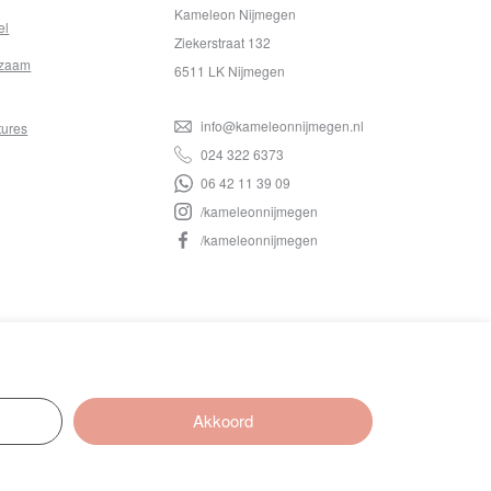
Kameleon Nijmegen
el
Ziekerstraat 132
zaam
6511 LK Nijmegen
info@kameleonnijmegen.nl
tures
024 322 6373
06 42 11 39 09
/kameleonnijmegen
/kameleonnijmegen