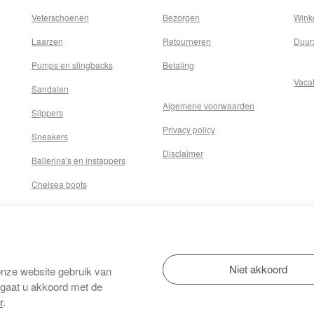
Veterschoenen
Bezorgen
Wink
Laarzen
Retourneren
Duur
Pumps en slingbacks
Betaling
Vaca
Sandalen
Algemene voorwaarden
Slippers
Privacy policy
Sneakers
Disclaimer
Ballerina's en instappers
Chelsea boots
onze website gebruik van
 gaat u akkoord met de
r
.