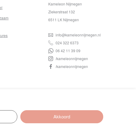
Kameleon Nijmegen
el
Ziekerstraat 132
zaam
6511 LK Nijmegen
info@kameleonnijmegen.nl
tures
024 322 6373
06 42 11 39 09
/kameleonnijmegen
/kameleonnijmegen