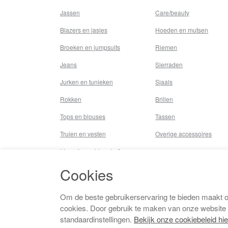
Jassen
Care/beauty
Blazers en jasjes
Hoeden en mutsen
Broeken en jumpsuits
Riemen
Jeans
Sierraden
Jurken en tunieken
Sjaals
Rokken
Brillen
Tops en blouses
Tassen
Truien en vesten
Overige accessoires
Lingerie,nachtmode &
underwear
Cookies
Badkleding
Beenmode
Om de beste gebruikerservaring te bieden maakt 
cookies. Door gebruik te maken van onze website
Vermaakkosten
standaardinstellingen.
Bekijk onze cookiebeleid hie