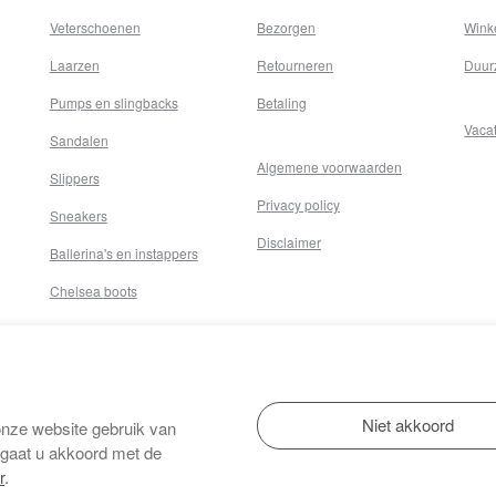
Veterschoenen
Bezorgen
Wink
Laarzen
Retourneren
Duur
Pumps en slingbacks
Betaling
Vaca
Sandalen
Algemene voorwaarden
Slippers
Privacy policy
Sneakers
Disclaimer
Ballerina's en instappers
Chelsea boots
onze website gebruik van
 gaat u akkoord met de
r
.