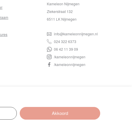
Kameleon Nijmegen
el
Ziekerstraat 132
zaam
6511 LK Nijmegen
info@kameleonnijmegen.nl
tures
024 322 6373
06 42 11 39 09
/kameleonnijmegen
/kameleonnijmegen