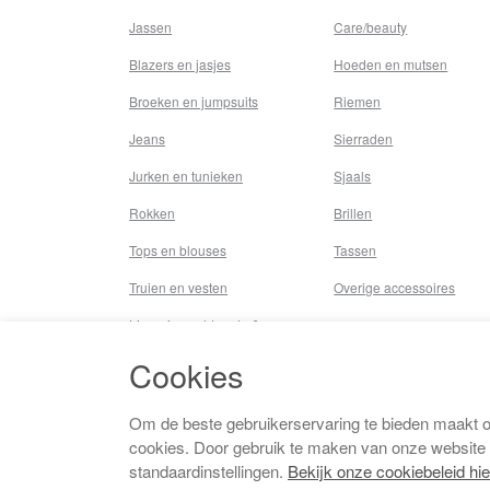
Jassen
Care/beauty
Blazers en jasjes
Hoeden en mutsen
Broeken en jumpsuits
Riemen
Jeans
Sierraden
Jurken en tunieken
Sjaals
Rokken
Brillen
Tops en blouses
Tassen
Truien en vesten
Overige accessoires
Lingerie,nachtmode &
underwear
Cookies
Badkleding
Beenmode
Om de beste gebruikerservaring te bieden maakt 
cookies. Door gebruik te maken van onze website
Vermaakkosten
standaardinstellingen.
Bekijk onze cookiebeleid hie