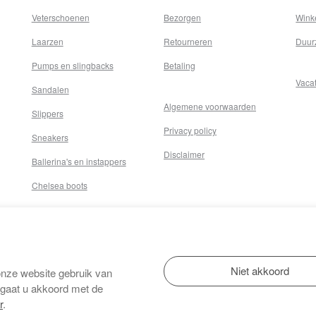
Veterschoenen
Bezorgen
Wink
Laarzen
Retourneren
Duur
Pumps en slingbacks
Betaling
Vaca
Sandalen
Algemene voorwaarden
Slippers
Privacy policy
Sneakers
Disclaimer
Ballerina's en instappers
Chelsea boots
onze website gebruik van
 gaat u akkoord met de
r
.