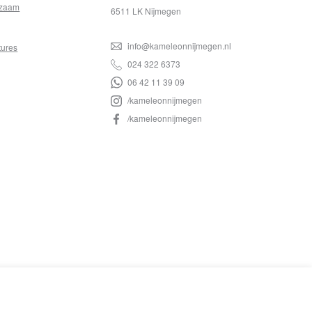
zaam
6511 LK Nijmegen
info@kameleonnijmegen.nl
tures
024 322 6373
06 42 11 39 09
/kameleonnijmegen
/kameleonnijmegen