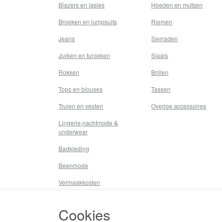
Blazers en jasjes
Hoeden en mutsen
Broeken en jumpsuits
Riemen
Jeans
Sierraden
Jurken en tunieken
Sjaals
Rokken
Brillen
Tops en blouses
Tassen
Truien en vesten
Overige accessoires
Lingerie,nachtmode &
underwear
Badkleding
Beenmode
Vermaakkosten
Diversen
Cookies
Overige