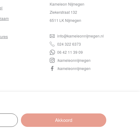
Kameleon Nijmegen
el
Ziekerstraat 132
zaam
6511 LK Nijmegen
info@kameleonnijmegen.nl
tures
024 322 6373
06 42 11 39 09
/kameleonnijmegen
/kameleonnijmegen