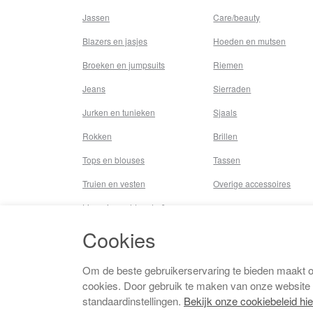
Jassen
Care/beauty
Blazers en jasjes
Hoeden en mutsen
Broeken en jumpsuits
Riemen
Jeans
Sierraden
Jurken en tunieken
Sjaals
Rokken
Brillen
Tops en blouses
Tassen
Truien en vesten
Overige accessoires
Lingerie,nachtmode &
underwear
Cookies
Badkleding
Beenmode
Om de beste gebruikerservaring te bieden maakt 
cookies. Door gebruik te maken van onze website
Vermaakkosten
standaardinstellingen.
Bekijk onze cookiebeleid hie