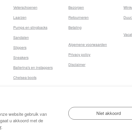
Veterschoenen
Bezorgen
Wink
Laarzen
Retourneren
Duur
Pumps en slingbacks
Betaling
Vaca
Sandalen
Algemene voorwaarden
Slippers
Privacy policy
Sneakers
Disclaimer
Ballerina's en instappers
Chelsea boots
onze website gebruik van
 gaat u akkoord met de
r
.