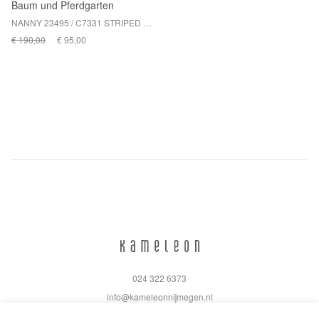
Baum und Pferdgarten
NANNY 23495 / C7331 STRIPED SPRING DENIM
€ 190,00
€ 95,00
024 322 6373
info@kameleonnijmegen.nl