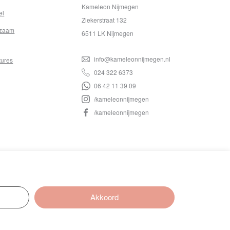
Kameleon Nijmegen
el
Ziekerstraat 132
zaam
6511 LK Nijmegen
info@kameleonnijmegen.nl
tures
024 322 6373
06 42 11 39 09
/kameleonnijmegen
/kameleonnijmegen