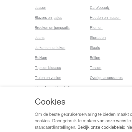
Jassen
Care/beauty
Blazers en jasjes
Hoeden en mutsen
Broeken en jumpsuits
Riemen
Jeans
Sierraden
Jurken en tunieken
Sjaals
Rokken
Brillen
Tops en blouses
Tassen
Truien en vesten
Overige accessoires
Lingerie,nachtmode &
underwear
Cookies
Badkleding
Beenmode
Om de beste gebruikerservaring te bieden maakt 
cookies. Door gebruik te maken van onze website
Vermaakkosten
standaardinstellingen.
Bekijk onze cookiebeleid hie