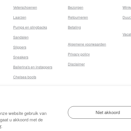
Veterschoenen
Bezorgen
Wink
Laarzen
Retourneren
Duur
Pumps en slingbacks
Betaling
Vaca
Sandalen
Algemene voorwaarden
Slippers
Privacy policy
Sneakers
Disclaimer
Ballerina's en instappers
Chelsea boots
onze website gebruik van
 gaat u akkoord met de
r
.