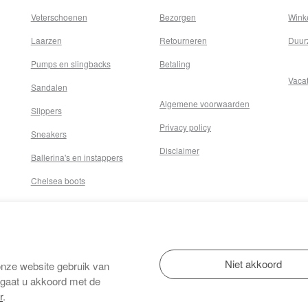
Veterschoenen
Bezorgen
Wink
Laarzen
Retourneren
Duur
Pumps en slingbacks
Betaling
Vaca
Sandalen
Algemene voorwaarden
Slippers
Privacy policy
Sneakers
Disclaimer
Ballerina's en instappers
Chelsea boots
onze website gebruik van
 gaat u akkoord met de
r
.