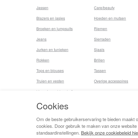
Jassen
Care/beauty
Blazers en jasjes
Hoeden en mutsen
Broeken en jumpsuits
Riemen
Jeans
Sierraden
Jurken en tunieken
Sjaals
Rokken
Brillen
Tops en blouses
Tassen
Truien en vesten
Overige accessoires
Lingerie,nachtmode &
underwear
Cookies
Badkleding
Beenmode
Om de beste gebruikerservaring te bieden maakt 
cookies. Door gebruik te maken van onze website
Vermaakkosten
standaardinstellingen.
Bekijk onze cookiebeleid hie