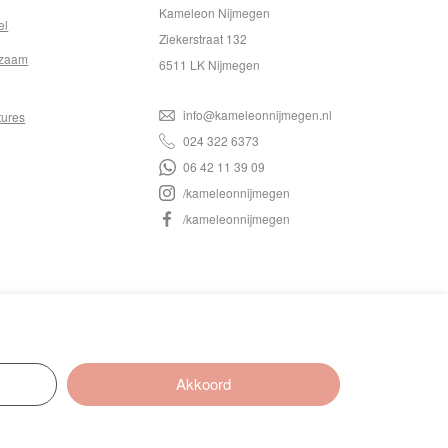
Kameleon Nijmegen
el
Ziekerstraat 132
zaam
6511 LK Nijmegen
info@kameleonnijmegen.nl
tures
024 322 6373
06 42 11 39 09
/kameleonnijmegen
/kameleonnijmegen