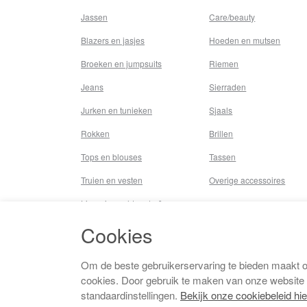
Jassen
Care/beauty
Blazers en jasjes
Hoeden en mutsen
Broeken en jumpsuits
Riemen
Jeans
Sierraden
Jurken en tunieken
Sjaals
Rokken
Brillen
Tops en blouses
Tassen
Truien en vesten
Overige accessoires
Lingerie,nachtmode &
underwear
Cookies
Badkleding
Beenmode
Om de beste gebruikerservaring te bieden maakt 
cookies. Door gebruik te maken van onze website
Vermaakkosten
standaardinstellingen.
Bekijk onze cookiebeleid hie