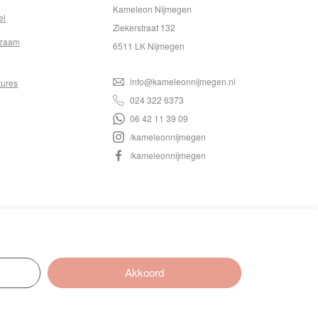
Kameleon Nijmegen
el
Ziekerstraat 132
zaam
6511 LK Nijmegen
info@kameleonnijmegen.nl
tures
024 322 6373
06 42 11 39 09
/kameleonnijmegen
/kameleonnijmegen