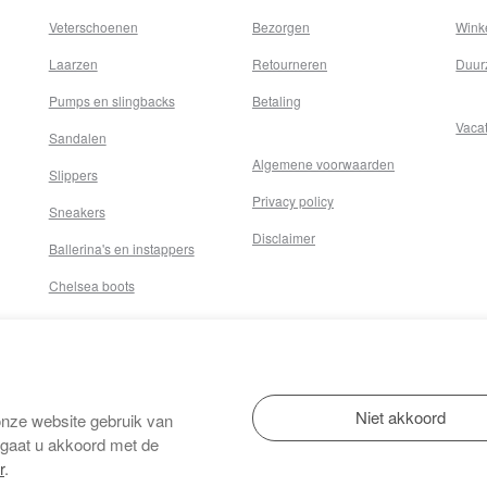
Veterschoenen
Bezorgen
Wink
Laarzen
Retourneren
Duur
Pumps en slingbacks
Betaling
Vaca
Sandalen
Algemene voorwaarden
Slippers
Privacy policy
Sneakers
Disclaimer
Ballerina's en instappers
Chelsea boots
onze website gebruik van
 gaat u akkoord met de
r
.