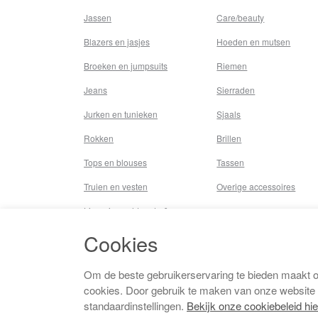
Jassen
Care/beauty
Blazers en jasjes
Hoeden en mutsen
Broeken en jumpsuits
Riemen
Jeans
Sierraden
Jurken en tunieken
Sjaals
Rokken
Brillen
Tops en blouses
Tassen
Truien en vesten
Overige accessoires
Lingerie,nachtmode &
underwear
Cookies
Badkleding
Beenmode
Om de beste gebruikerservaring te bieden maakt 
cookies. Door gebruik te maken van onze website
Vermaakkosten
standaardinstellingen.
Bekijk onze cookiebeleid hie