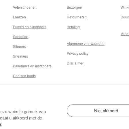
Veterschoenen
Bezorgen
Wink
Laarzen
Retourneren
Duur
Pumps en slingbacks
Betaling
Vaca
Sandalen
Algemene voorwaarden
Slippers
Privacy policy
Sneakers
Disclaimer
Ballerina's en instappers
Chelsea boots
onze website gebruik van
 gaat u akkoord met de
r
.