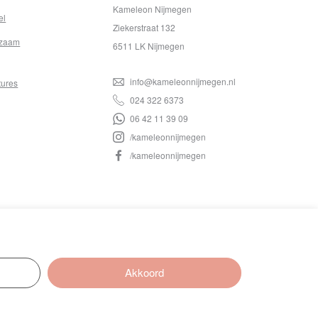
Kameleon Nijmegen
el
Ziekerstraat 132
zaam
6511 LK Nijmegen
info@kameleonnijmegen.nl
tures
024 322 6373
06 42 11 39 09
/kameleonnijmegen
/kameleonnijmegen