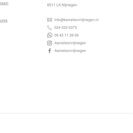
zaam
6511 LK Nijmegen
info@kameleonnijmegen.nl
tures
024 322 6373
06 42 11 39 09
/kameleonnijmegen
/kameleonnijmegen