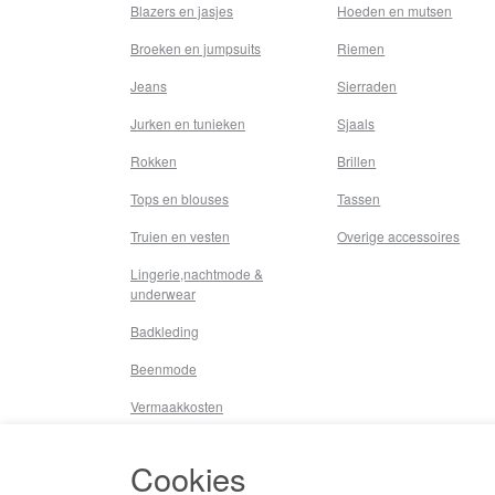
Blazers en jasjes
Hoeden en mutsen
Broeken en jumpsuits
Riemen
Jeans
Sierraden
Jurken en tunieken
Sjaals
Rokken
Brillen
Tops en blouses
Tassen
Truien en vesten
Overige accessoires
Lingerie,nachtmode &
underwear
Badkleding
Beenmode
Vermaakkosten
Diversen
Cookies
Overige