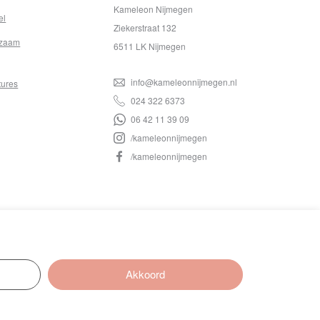
Kameleon Nijmegen
el
Ziekerstraat 132
zaam
6511 LK Nijmegen
info@kameleonnijmegen.nl
tures
024 322 6373
06 42 11 39 09
/kameleonnijmegen
/kameleonnijmegen