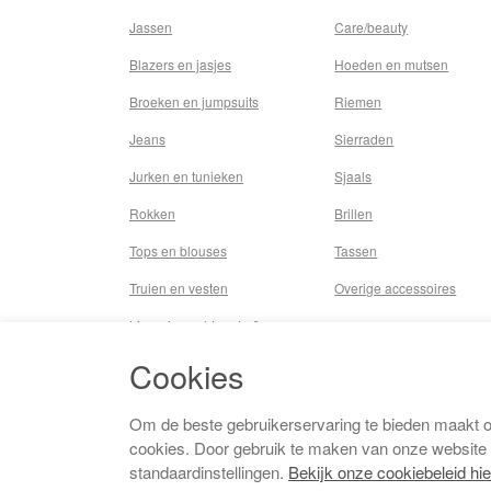
Jassen
Care/beauty
Blazers en jasjes
Hoeden en mutsen
Broeken en jumpsuits
Riemen
Jeans
Sierraden
Jurken en tunieken
Sjaals
Rokken
Brillen
Tops en blouses
Tassen
Truien en vesten
Overige accessoires
Lingerie,nachtmode &
underwear
Cookies
Badkleding
Beenmode
Om de beste gebruikerservaring te bieden maakt 
cookies. Door gebruik te maken van onze website
Vermaakkosten
standaardinstellingen.
Bekijk onze cookiebeleid hie