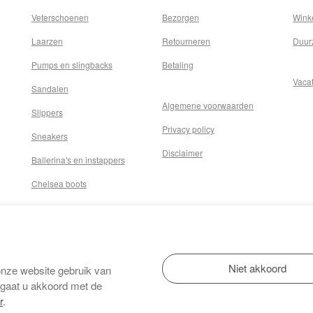
Veterschoenen
Bezorgen
Wink
Laarzen
Retourneren
Duur
Pumps en slingbacks
Betaling
Vaca
Sandalen
Algemene voorwaarden
Slippers
Privacy policy
Sneakers
Disclaimer
Ballerina's en instappers
Chelsea boots
onze website gebruik van
 gaat u akkoord met de
r
.