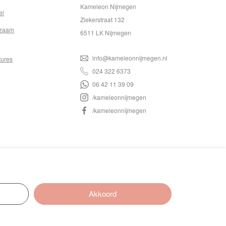
Kameleon Nijmegen
el
Ziekerstraat 132
zaam
6511 LK Nijmegen
info@kameleonnijmegen.nl
tures
024 322 6373
06 42 11 39 09
/kameleonnijmegen
/kameleonnijmegen