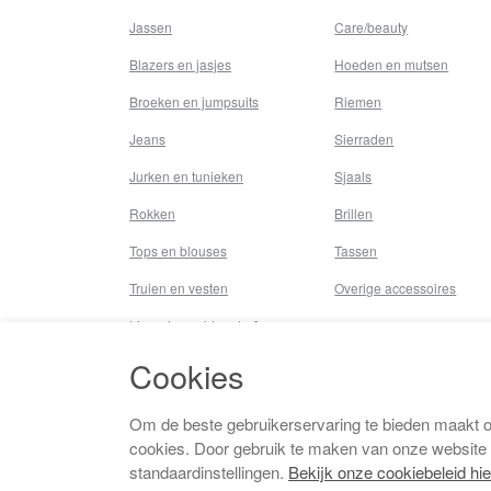
Jassen
Care/beauty
Blazers en jasjes
Hoeden en mutsen
Broeken en jumpsuits
Riemen
Jeans
Sierraden
Jurken en tunieken
Sjaals
Rokken
Brillen
Tops en blouses
Tassen
Truien en vesten
Overige accessoires
Lingerie,nachtmode &
underwear
Cookies
Badkleding
Beenmode
Om de beste gebruikerservaring te bieden maakt 
cookies. Door gebruik te maken van onze website
Vermaakkosten
standaardinstellingen.
Bekijk onze cookiebeleid hie