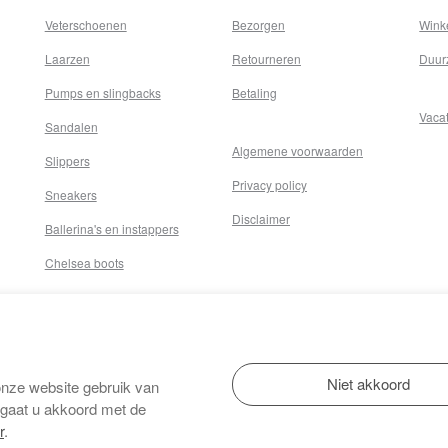
Veterschoenen
Bezorgen
Wink
Laarzen
Retourneren
Duur
Pumps en slingbacks
Betaling
Vaca
Sandalen
Algemene voorwaarden
Slippers
Privacy policy
Sneakers
Disclaimer
Ballerina's en instappers
Chelsea boots
onze website gebruik van
 gaat u akkoord met de
r
.