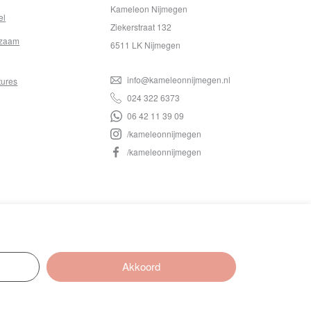
Kameleon Nijmegen
el
Ziekerstraat 132
zaam
6511 LK Nijmegen
info@kameleonnijmegen.nl
tures
024 322 6373
06 42 11 39 09
/kameleonnijmegen
/kameleonnijmegen