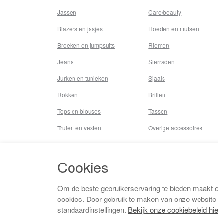
Jassen
Care/beauty
Blazers en jasjes
Hoeden en mutsen
Broeken en jumpsuits
Riemen
Jeans
Sierraden
Jurken en tunieken
Sjaals
Rokken
Brillen
Tops en blouses
Tassen
Truien en vesten
Overige accessoires
Lingerie,nachtmode &
underwear
Cookies
Badkleding
Beenmode
Om de beste gebruikerservaring te bieden maakt 
cookies. Door gebruik te maken van onze website
Vermaakkosten
standaardinstellingen.
Bekijk onze cookiebeleid hie