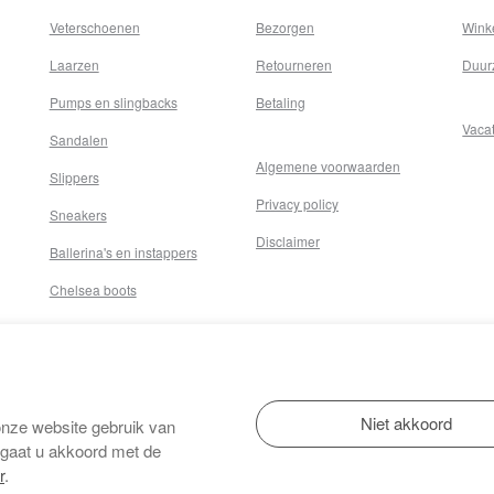
Veterschoenen
Bezorgen
Wink
Laarzen
Retourneren
Duur
Pumps en slingbacks
Betaling
Vaca
Sandalen
Algemene voorwaarden
Slippers
Privacy policy
Sneakers
Disclaimer
Ballerina's en instappers
Chelsea boots
onze website gebruik van
 gaat u akkoord met de
r
.