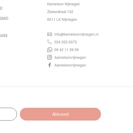
Kameleon Nijmegen
el
Ziekerstraat 132
zaam
6511 LK Nijmegen
info@kameleonnijmegen.nl
tures
024 322 6373
06 42 11 39 09
/kameleonnijmegen
/kameleonnijmegen