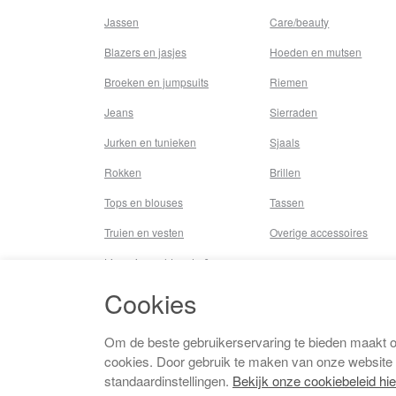
Jassen
Care/beauty
Blazers en jasjes
Hoeden en mutsen
Broeken en jumpsuits
Riemen
Jeans
Sierraden
Jurken en tunieken
Sjaals
Rokken
Brillen
Tops en blouses
Tassen
Truien en vesten
Overige accessoires
Lingerie,nachtmode &
underwear
Cookies
Badkleding
Beenmode
Om de beste gebruikerservaring te bieden maakt 
cookies. Door gebruik te maken van onze website
Vermaakkosten
standaardinstellingen.
Bekijk onze cookiebeleid hie