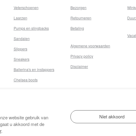
Veterschoenen
Bezorgen
Wink
Laarzen
Retourneren
Duur
Pumps en slingbacks
Betaling
Vaca
Sandalen
Algemene voorwaarden
Slippers
Privacy policy
Sneakers
Disclaimer
Ballerina's en instappers
Chelsea boots
onze website gebruik van
 gaat u akkoord met de
r
.