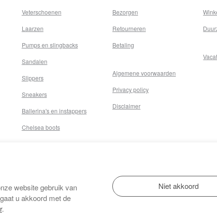
Veterschoenen
Bezorgen
Wink
Laarzen
Retourneren
Duur
Pumps en slingbacks
Betaling
Vaca
Sandalen
Algemene voorwaarden
Slippers
Privacy policy
Sneakers
Disclaimer
Ballerina's en instappers
Chelsea boots
onze website gebruik van
 gaat u akkoord met de
r
.