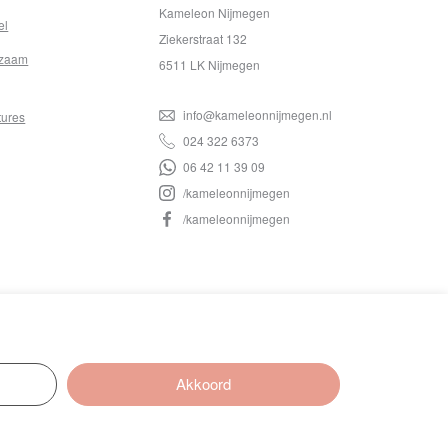
Kameleon Nijmegen
el
Ziekerstraat 132
zaam
6511 LK Nijmegen
info@kameleonnijmegen.nl
tures
024 322 6373
06 42 11 39 09
/kameleonnijmegen
/kameleonnijmegen