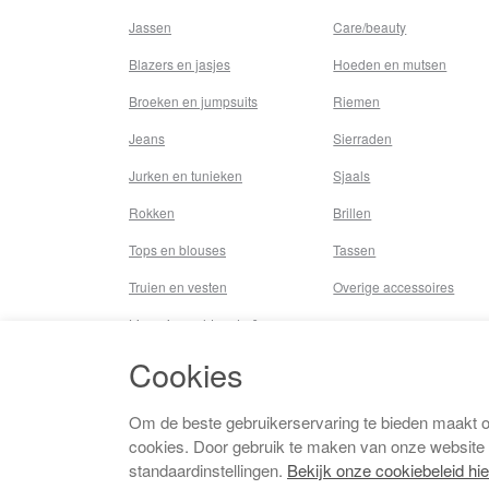
Jassen
Care/beauty
Blazers en jasjes
Hoeden en mutsen
Broeken en jumpsuits
Riemen
Jeans
Sierraden
Jurken en tunieken
Sjaals
Rokken
Brillen
Tops en blouses
Tassen
Truien en vesten
Overige accessoires
Lingerie,nachtmode &
underwear
Cookies
Badkleding
Beenmode
Om de beste gebruikerservaring te bieden maakt 
cookies. Door gebruik te maken van onze website
Vermaakkosten
standaardinstellingen.
Bekijk onze cookiebeleid hie