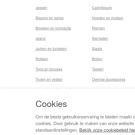
Jassen
Care/beauty
Blazers en jasjes
Hoeden en mutsen
Broeken en jumpsuits
Riemen
Jeans
Sierraden
Jurken en tunieken
Sjaals
Rokken
Brillen
Tops en blouses
Tassen
Truien en vesten
Overige accessoires
Lingerie,nachtmode &
underwear
Cookies
Badkleding
Beenmode
Om de beste gebruikerservaring te bieden maakt 
cookies. Door gebruik te maken van onze website
Vermaakkosten
standaardinstellingen.
Bekijk onze cookiebeleid hie