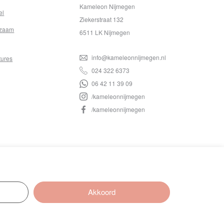
Kameleon Nijmegen
el
Ziekerstraat 132
zaam
6511 LK Nijmegen
info@kameleonnijmegen.nl
tures
024 322 6373
06 42 11 39 09
/kameleonnijmegen
/kameleonnijmegen