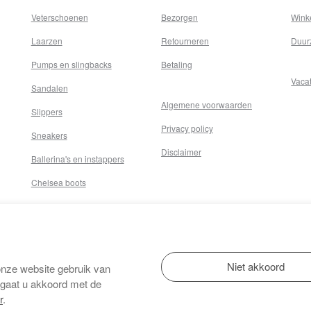
Veterschoenen
Bezorgen
Wink
Laarzen
Retourneren
Duur
Pumps en slingbacks
Betaling
Vaca
Sandalen
Algemene voorwaarden
Slippers
Privacy policy
Sneakers
Disclaimer
Ballerina's en instappers
Chelsea boots
onze website gebruik van
 gaat u akkoord met de
r
.