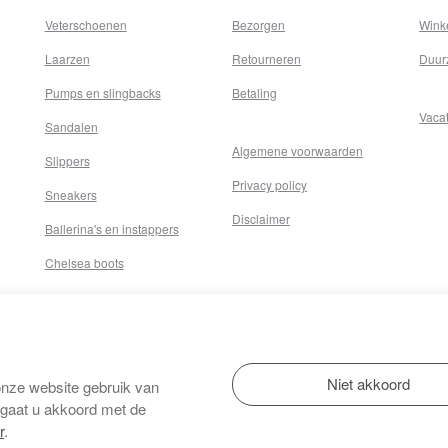
Veterschoenen
Bezorgen
Wink
Laarzen
Retourneren
Duur
Pumps en slingbacks
Betaling
Vaca
Sandalen
Algemene voorwaarden
Slippers
Privacy policy
Sneakers
Disclaimer
Ballerina's en instappers
Chelsea boots
onze website gebruik van
 gaat u akkoord met de
r
.