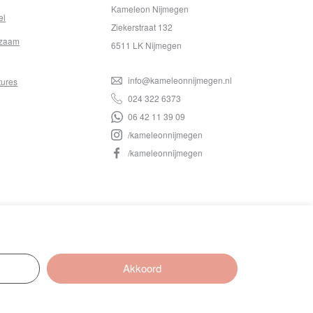
Kameleon Nijmegen
el
Ziekerstraat 132
zaam
6511 LK Nijmegen
info@kameleonnijmegen.nl
tures
024 322 6373
06 42 11 39 09
/kameleonnijmegen
/kameleonnijmegen