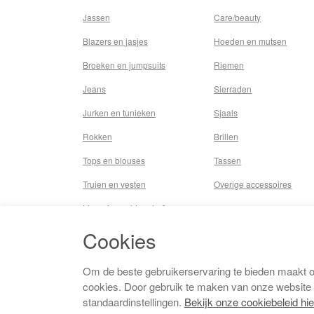
Jassen
Care/beauty
Blazers en jasjes
Hoeden en mutsen
Broeken en jumpsuits
Riemen
Jeans
Sierraden
Jurken en tunieken
Sjaals
Rokken
Brillen
Tops en blouses
Tassen
Truien en vesten
Overige accessoires
Lingerie,nachtmode &
underwear
Cookies
Badkleding
Beenmode
Om de beste gebruikerservaring te bieden maakt 
cookies. Door gebruik te maken van onze website
Vermaakkosten
standaardinstellingen.
Bekijk onze cookiebeleid hie