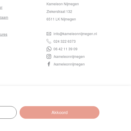
Kameleon Nijmegen
el
Ziekerstraat 132
zaam
6511 LK Nijmegen
info@kameleonnijmegen.nl
tures
024 322 6373
06 42 11 39 09
/kameleonnijmegen
/kameleonnijmegen