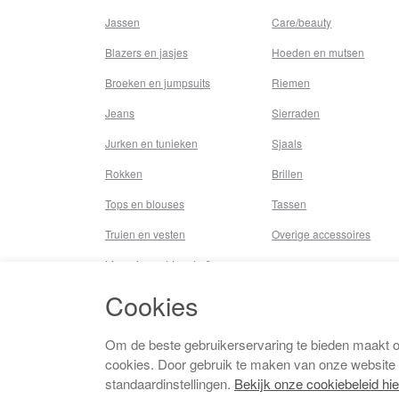
Jassen
Care/beauty
Blazers en jasjes
Hoeden en mutsen
Broeken en jumpsuits
Riemen
Jeans
Sierraden
Jurken en tunieken
Sjaals
Rokken
Brillen
Tops en blouses
Tassen
Truien en vesten
Overige accessoires
Lingerie,nachtmode &
underwear
Cookies
Badkleding
Beenmode
Om de beste gebruikerservaring te bieden maakt 
cookies. Door gebruik te maken van onze website
Vermaakkosten
standaardinstellingen.
Bekijk onze cookiebeleid hie