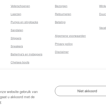
Veterschoenen
Bezorgen
Wink
Laarzen
Retourneren
Duur
Pumps en slingbacks
Betaling
Vaca
Sandalen
Algemene voorwaarden
Slippers
Privacy policy
Sneakers
Disclaimer
Ballerina's en instappers
Chelsea boots
onze website gebruik van
 gaat u akkoord met de
r
.