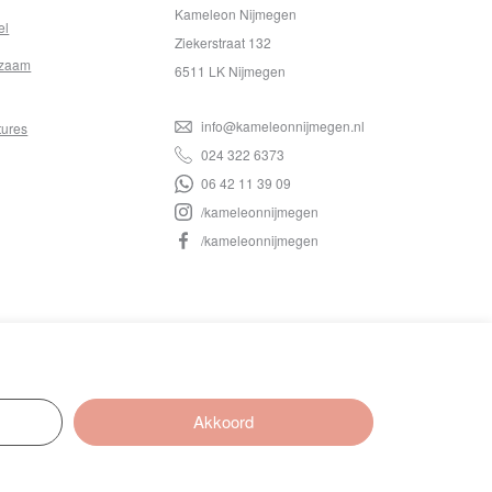
Kameleon Nijmegen
el
Ziekerstraat 132
zaam
6511 LK Nijmegen
info@kameleonnijmegen.nl
tures
024 322 6373
06 42 11 39 09
/kameleonnijmegen
/kameleonnijmegen