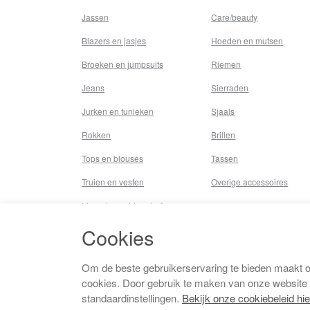
Jassen
Care/beauty
Blazers en jasjes
Hoeden en mutsen
Broeken en jumpsuits
Riemen
Jeans
Sierraden
Jurken en tunieken
Sjaals
Rokken
Brillen
Tops en blouses
Tassen
Truien en vesten
Overige accessoires
Lingerie,nachtmode &
underwear
Cookies
Badkleding
Beenmode
Om de beste gebruikerservaring te bieden maakt 
cookies. Door gebruik te maken van onze website
Vermaakkosten
standaardinstellingen.
Bekijk onze cookiebeleid hie