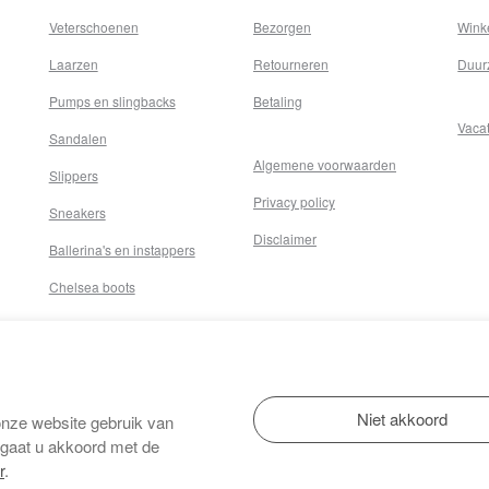
Veterschoenen
Bezorgen
Wink
Laarzen
Retourneren
Duur
Pumps en slingbacks
Betaling
Vaca
Sandalen
Algemene voorwaarden
Slippers
Privacy policy
Sneakers
Disclaimer
Ballerina's en instappers
Chelsea boots
onze website gebruik van
 gaat u akkoord met de
r
.