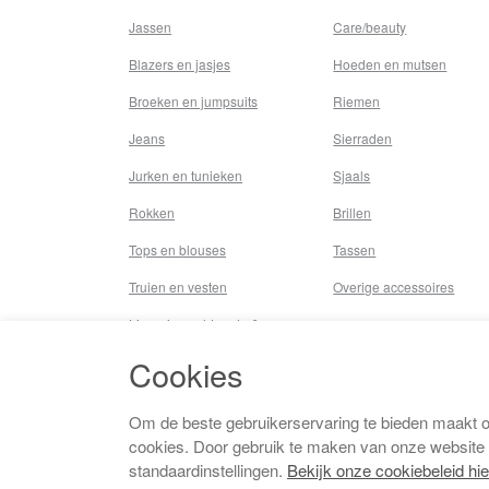
Jassen
Care/beauty
Blazers en jasjes
Hoeden en mutsen
Broeken en jumpsuits
Riemen
Jeans
Sierraden
Jurken en tunieken
Sjaals
Rokken
Brillen
Tops en blouses
Tassen
Truien en vesten
Overige accessoires
Lingerie,nachtmode &
underwear
Cookies
Badkleding
Beenmode
Om de beste gebruikerservaring te bieden maakt 
cookies. Door gebruik te maken van onze website
Vermaakkosten
standaardinstellingen.
Bekijk onze cookiebeleid hie