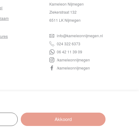
Kameleon Nijmegen
el
Ziekerstraat 132
zaam
6511 LK Nijmegen
info@kameleonnijmegen.nl
tures
024 322 6373
06 42 11 39 09
/kameleonnijmegen
/kameleonnijmegen