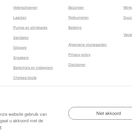
Veterschoenen
Bezorgen
Wink
Laarzen
Retourneren
Duur
Pumps en slingbacks
Betaling
Vaca
Sandalen
Algemene voorwaarden
Slippers
Privacy policy
Sneakers
Disclaimer
Ballerina's en instappers
Chelsea boots
onze website gebruik van
 gaat u akkoord met de
r
.