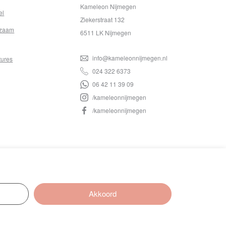
Kameleon Nijmegen
el
Ziekerstraat 132
zaam
6511 LK Nijmegen
info@kameleonnijmegen.nl
tures
024 322 6373
06 42 11 39 09
/kameleonnijmegen
/kameleonnijmegen