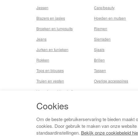
Jassen
Care/beauty
Blazers en jasjes
Hoeden en mutsen
Broeken en jumpsuits
Riemen
Jeans
Sierraden
Jurken en tunieken
Sjaals
Rokken
Brillen
Tops en blouses
Tassen
Truien en vesten
Overige accessoires
Lingerie,nachtmode &
underwear
Cookies
Badkleding
Beenmode
Om de beste gebruikerservaring te bieden maakt 
cookies. Door gebruik te maken van onze website
Vermaakkosten
standaardinstellingen.
Bekijk onze cookiebeleid hie