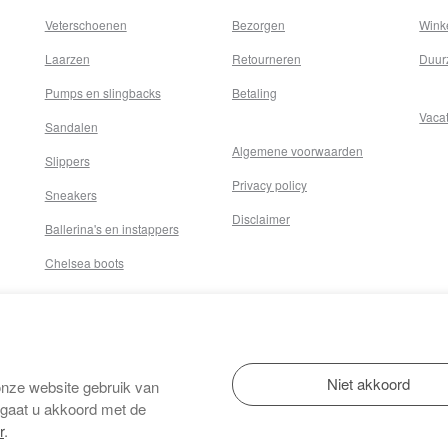
Veterschoenen
Bezorgen
Wink
Laarzen
Retourneren
Duur
Pumps en slingbacks
Betaling
Vaca
Sandalen
Algemene voorwaarden
Slippers
Privacy policy
Sneakers
Disclaimer
Ballerina's en instappers
Chelsea boots
onze website gebruik van
 gaat u akkoord met de
r
.