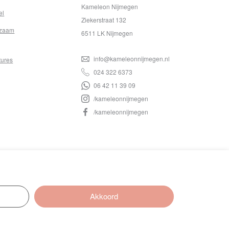
Kameleon Nijmegen
el
Ziekerstraat 132
zaam
6511 LK Nijmegen
info@kameleonnijmegen.nl
tures
024 322 6373
06 42 11 39 09
/kameleonnijmegen
/kameleonnijmegen