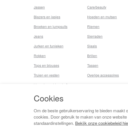
Jassen
Care/beauty
Blazers en jasjes
Hoeden en mutsen
Broeken en jumpsuits
Riemen
Jeans
Sierraden
Jurken en tunieken
Sjaals
Rokken
Brillen
Tops en blouses
Tassen
Truien en vesten
Overige accessoires
Lingerie,nachtmode &
underwear
Cookies
Badkleding
Beenmode
Om de beste gebruikerservaring te bieden maakt 
cookies. Door gebruik te maken van onze website
Vermaakkosten
standaardinstellingen.
Bekijk onze cookiebeleid hie