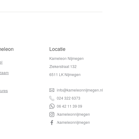
eleon
Locatie
Kameleon Nijmegen
el
Ziekerstraat 132
zaam
6511 LK Nijmegen
info@kameleonnijmegen.nl
tures
024 322 6373
06 42 11 39 09
/kameleonnijmegen
/kameleonnijmegen