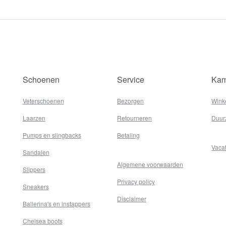
Schoenen
Service
Kam
Veterschoenen
Bezorgen
Wink
Laarzen
Retourneren
Duur
Pumps en slingbacks
Betaling
Vaca
Sandalen
Algemene voorwaarden
Slippers
Privacy policy
Sneakers
Disclaimer
Ballerina's en instappers
Chelsea boots