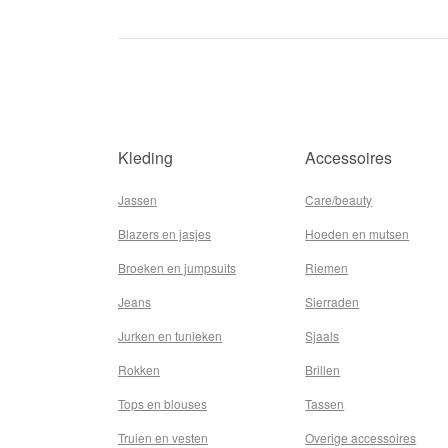
Kleding
Accessoires
Jassen
Care/beauty
Blazers en jasjes
Hoeden en mutsen
Broeken en jumpsuits
Riemen
Jeans
Sierraden
Jurken en tunieken
Sjaals
Rokken
Brillen
Tops en blouses
Tassen
Truien en vesten
Overige accessoires