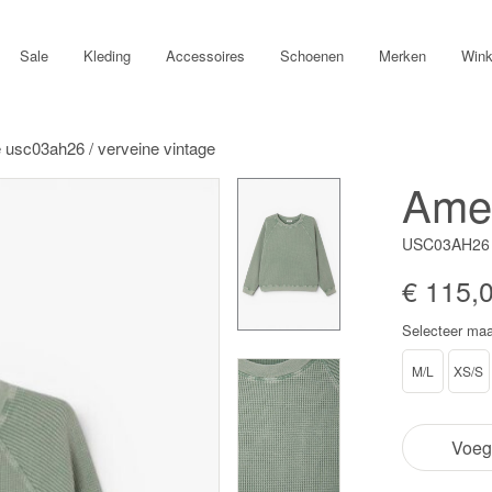
Sale
Kleding
Accessoires
Schoenen
Merken
Wink
 usc03ah26 / verveine vintage
Amer
USC03AH26 
€ 115,
Selecteer maa
M/L
XS/S
Voeg