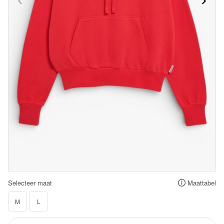
Selecteer maat
Maattabel
M
L