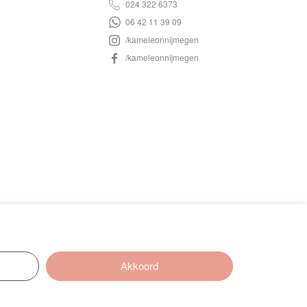
024 322 6373
06 42 11 39 09
/kameleonnijmegen
/kameleonnijmegen