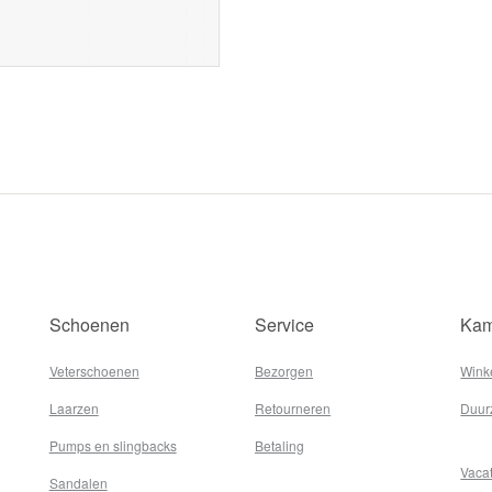
Schoenen
Service
Kam
Veterschoenen
Bezorgen
Wink
Laarzen
Retourneren
Duur
Pumps en slingbacks
Betaling
Vaca
Sandalen