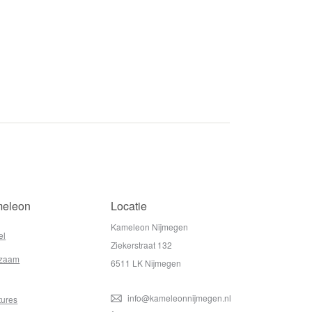
eleon
Locatie
Kameleon Nijmegen
el
Ziekerstraat 132
zaam
6511 LK Nijmegen
info@kameleonnijmegen.nl
tures