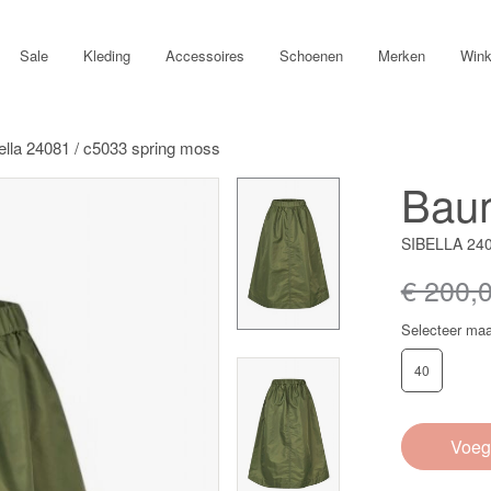
Sale
Kleding
Accessoires
Schoenen
Merken
Wink
ella 24081 / c5033 spring moss
Baum
SIBELLA 24
€ 200,
Selecteer maa
40
Voeg