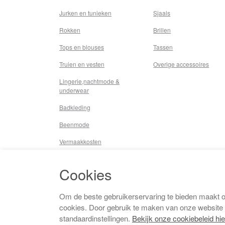
Jurken en tunieken
Sjaals
Rokken
Brillen
Tops en blouses
Tassen
Truien en vesten
Overige accessoires
Lingerie,nachtmode &
underwear
Badkleding
Beenmode
Vermaakkosten
Diversen
Cookies
Overige
Om de beste gebruikerservaring te bieden maakt 
cookies. Door gebruik te maken van onze website
standaardinstellingen.
Bekijk onze cookiebeleid hie