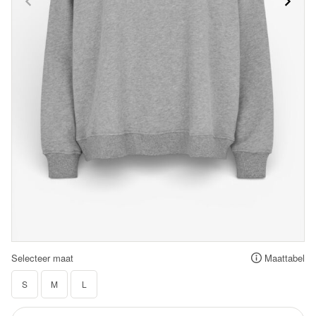
Selecteer maat
Maattabel
S
M
L