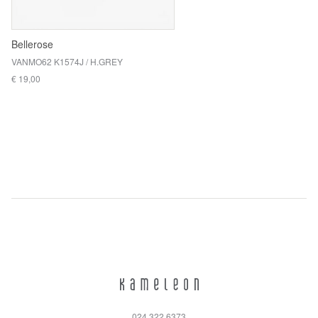
Bellerose
VANMO62 K1574J / H.GREY
€ 19,00
024 322 6373