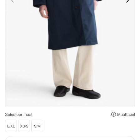
Selecteer maat
Maattabel
L/XL
XS/S
S/M