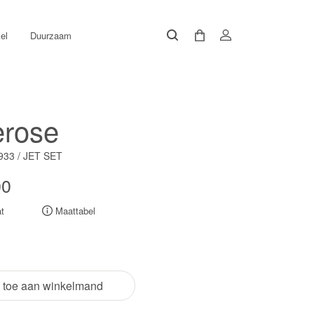
el
Duurzaam
erose
33 / JET SET
00
t
Maattabel
 toe aan winkelmand