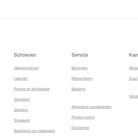
Schoenen
Service
Kam
Veterschoenen
Bezorgen
Wink
Laarzen
Retourneren
Duur
Pumps en slingbacks
Betaling
Vaca
Sandalen
Algemene voorwaarden
Slippers
Privacy policy
Sneakers
Disclaimer
Ballerina's en instappers