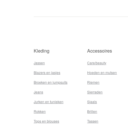
Kleding
Accessoires
Jassen
Care/beauty
Blazers en jasjes
Hoeden en mutsen
Broeken en jumpsuits
Riemen
Jeans
Sierraden
Jurken en tunieken
Sjaals
Rokken
Brillen
Tops en blouses
Tassen