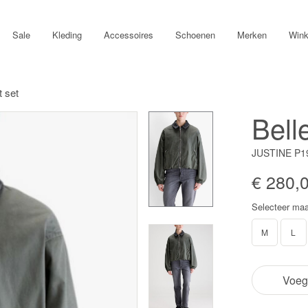
Sale
Kleding
Accessoires
Schoenen
Merken
Wink
t set
Bell
JUSTINE P19
€ 280,
Selecteer maa
M
L
Voeg