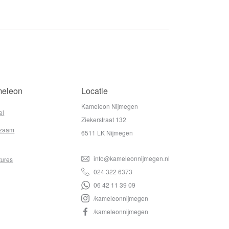
eleon
Locatie
Kameleon Nijmegen
el
Ziekerstraat 132
zaam
6511 LK Nijmegen
info@kameleonnijmegen.nl
tures
024 322 6373
06 42 11 39 09
/kameleonnijmegen
/kameleonnijmegen