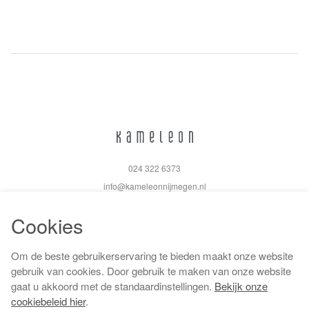
024 322 6373
info@kameleonnijmegen.nl
Cookies
Om de beste gebruikerservaring te bieden maakt onze website
Algemene voorwaarden
gebruik van cookies. Door gebruik te maken van onze website
Privacy policy
gaat u akkoord met de standaardinstellingen.
Bekijk onze
Cookiebeleid
cookiebeleid hier
.