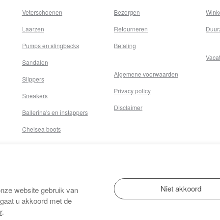
Veterschoenen
Bezorgen
Wink
Laarzen
Retourneren
Duur
Pumps en slingbacks
Betaling
Vaca
Sandalen
Algemene voorwaarden
Slippers
Privacy policy
Sneakers
Disclaimer
Ballerina's en instappers
Chelsea boots
onze website gebruik van
 gaat u akkoord met de
r
.