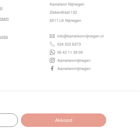
Kameleon Nijmegen
el
Ziekerstraat 132
zaam
6511 LK Nijmegen
info@kameleonnijmegen.nl
tures
024 322 6373
06 42 11 39 09
/kameleonnijmegen
/kameleonnijmegen