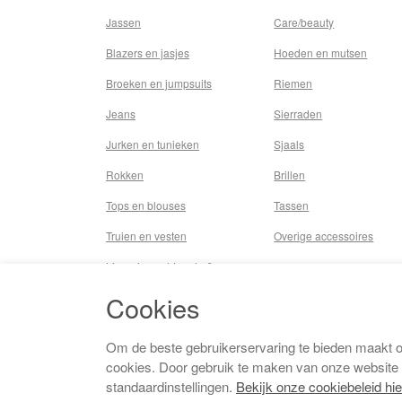
Jassen
Care/beauty
Blazers en jasjes
Hoeden en mutsen
Broeken en jumpsuits
Riemen
Jeans
Sierraden
Jurken en tunieken
Sjaals
Rokken
Brillen
Tops en blouses
Tassen
Truien en vesten
Overige accessoires
Lingerie,nachtmode &
underwear
Cookies
Badkleding
Beenmode
Om de beste gebruikerservaring te bieden maakt 
cookies. Door gebruik te maken van onze website
Vermaakkosten
standaardinstellingen.
Bekijk onze cookiebeleid hie